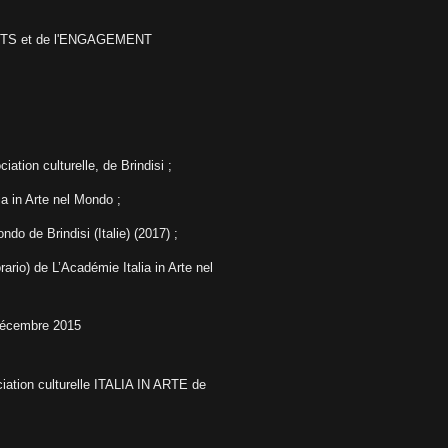
ORTS et de l'ENGAGEMENT
ation culturelle, de Brindisi ;
ia in Arte nel Mondo ;
Mondo
de Brindisi (Italie)
(2017) ;
ario) de L’Académie Italia in Arte nel
décembre 2015
iation culturelle ITALIA IN ARTE de