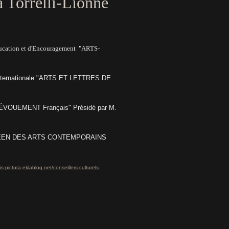
a Torrelli-Lionné
ducation et d'Encouragement "ARTS-
e Internationale "ARTS ET LETTRES DE
DÉVOUEMENT Français" Présidé par M.
ROPEEN DES ARTS CONTEMPORAINS
is-pictura.eklablog.net/conseillers-culturels-