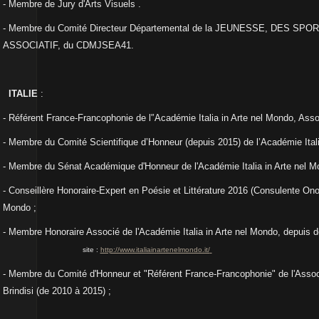
- Membre de Jury d'Arts Visuels
.
- Membre du Comité Directeur Départemental de la JEUNESSE, DES SP
ASSOCIATIF, du CDMJSEA41.
ITALIE
:
-
Référent France-Francophonie de l'’Académie Italia in Arte nel Mondo, Associ
-
Membre du Comité Scientifique d’Honneur
(depuis
2015)
de l’Académie Ital
- Membre du Sénat Académique d'Honneur de l'Académie Italia in Arte nel 
- Conseillère Honoraire-Expert en Poésie et Littérature 2016 (Consulente Onor
Mondo ;
- Membre Honoraire Associé de l'Académie Italia in Arte nel Mondo,
depuis 
site :
http://www.italiainartenelmondo.it/
- Membre du Comité d'Honneur et "Référent France-Francophonie" de l'Assoc
Brindisi (de 2010 à 2015) ;