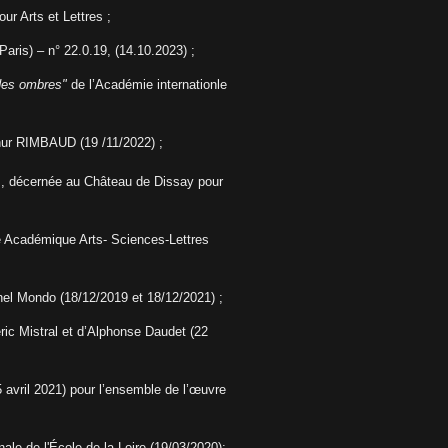
ur Arts et Lettres ;
aris) – n° 22.0.19, (14.10.2023) ;
 des ombres"
de l’Académie internationle
hur RIMBAUD (19 /11/2022) ;
, décernée au Château de Dissay pour
é Académique Arts- Sciences-Lettres
 nel Mondo (18/12/2019 et 18/12/2021) ;
ic Mistral et d’Alphonse Daudet (22
(5 avril 2021) pour l’ensemble de l’œuvre
ale de l'École de la Loire (19/03/2020);