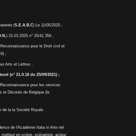
arente (
S.E.A.B.C
) L
e 11/05/2025 ;
.N.
) 15.03.2025 n°
25/41.356 ;
 Reconnaissance pour le Droit civil et
4) ;
r Arts et Lettres ;
turel
(n° 21.0.18 du 25/09/2021) ;
 Reconnaissance pour les
services
és et Décorés de
Belgique (le
e
de la la Société Royale
nce de l'Académie Italia in Arte nel
, metteur en scène, scénariste, acteur