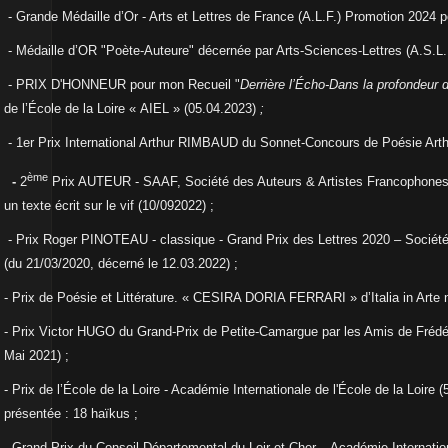
- Grande Médaille d’Or - Arts et Lettres de France (A.L.F.) Promotion 2024 po
- Médaille d’OR "Poète-Auteure" décernée par Arts-Sciences-Lettres (A.S.L.P
- PRIX D'HONNEUR pour mon Recueil "
Derrière l’Écho-Dans la profondeur
de l’École de la Loire « AIEL » (05.04.2023)
;
- 1er Prix International Arthur RIMBAUD du Sonnet-Concours de Poésie Art
ème
-
2
Prix AUTEUR - SAAF, Société des Auteurs & Artistes Francophones
un texte écrit sur le vif (10/092022) ;
- Prix Roger PINOTEAU - classique - Grand Prix des Lettres 2020 – Sociét
(du 21/03/2020, décerné le 12.03.2022) ;
- Prix de Poésie et Littérature. « CESIRA DORIA FERRARI » d’Italia in Arte
- Prix Victor HUGO du Grand-Prix de Petite-Camargue par les Amis de Frédér
Mai 2021) ;
- Prix de l’École de la Loire - Académie Internationale de l'École de la Loire 
présentée : 18 haïkus ;
- Grand Prix du Conseil Départemental du Loir et Cher – Académie Internation