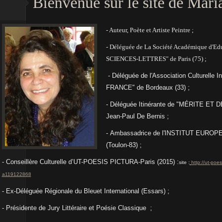
Bienvenue sur le site de Mari
- Auteur, Poète et Artiste Peintre ;
- Déléguée de La Société Académique d'E
SCIENCES-LETTRES"
de Paris (75) ;
- Déléguée de l'Association Culturell
FRANCE" de Bordeaux (33) ;
- Déléguée Itinérante de "MÉRITE ET 
Jean-Paul De Bernis ;
- Ambassadrice de l'INSTITUT EU
(Toulon-83) ;
- Conseillère Culturelle d’UT-POESIS PICTURA-Paris (2015) :
site :
http://ut-poes
a119122868
- Ex-Déléguée Régionale du Bleuet International (Essars) ;
- Présidente de Jury
Littéraire et Poésie Classique ;