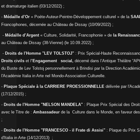
et dramaturge italien (03/12/2022) ;
-
Médaille d’Or
« Poète-Auteur-Peintre-Développement culturel » de la
SAAF
Francophones, décernée au Château de Dissay (10/09/2022) ;
-
Médaille d’Argent
« Culture, Solidarité, Francophonie » de
la Renaissanc
au Château de Dissay (38-Vienne) (le 10.09.2022) ;
-
Droits de l'Homme "
LEV TOLSTOJ"
: Prix Spécial-Haute Reconnaissan
Droits civils
et l
’Engagement social,
décerné dans l’Antique Théâtre “AP
du Buste de Lev Tolstoj personnellement à Brindisi par la Direction Académ
l'Académie Italia in Arte nel Mondo-Association Culturelle.
-
Plaque Spéciale à la CARRIERE PROESSIONNELLE
délivrée par l'Acad
(17/12/2015) ;
-
Droits de l'Homme "
NELSON MANDELA"
:
Plaque Prix Spécial des Dro
avec le
Titre de :
Ambassadeur
de la Culture dans le Monde, en faveur de
;
-
Droits de l'Homme "
FRANCESCO - il Frate di Assisi"
: Plaque du Prix 
d'Italia in Arte (14/12/2013) ;