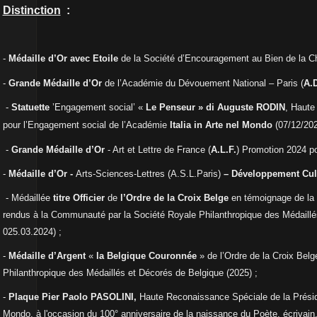
Distinction
:
-
Médaille d’
Or avec Etoile
de la Société d’Encouragement au Bien de la Ch
-
Grande Médaille d’Or
de l’Académie du Dévouement National – Paris (
A.D
-
Statuette
’Engagement
social
’
«
Le Penseur » di Auguste RODIN
, Haute
pour l’Engagement
social de l’Académie
Italia in Arte nel Mondo
(07/12/202
-
Grande Médaille d’Or
- Art et Lettre de France (
A.L.F.
) Promotion 2024 pou
-
Médaille d’Or
-
Arts-Sciences-Lettres (A.S.L.Paris)
–
Développement Cul
- Médaillée
titre Officier
de
l’Ordre de la Croix Belge
en témoignage de la
rendus à la Communauté par la Société Royale Philanthropique des Médaill
025.03.2024) ;
-
Médaille d’Argent
«
la Belgique Couronnée
» de l’Ordre de la Croix Belg
Philanthropique des Médaillés et Décorés de Belgique (2025) ;
-
Plaque Pier Paolo PASOLINI,
Haute Reconaissance Spéciale de la Préside
Mondo, à l'occasion du 100° anniversaire de la naissance du Poète, écrivain